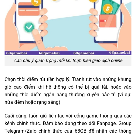
Các chú ý quan trọng mỗi khi thực hiện giao dịch online
Chọn thời điểm rút tiền hợp lý. Tránh rút vào những khung
giờ cao điểm khi hệ thống có thể bị quá tải, hoặc vào
những thời điểm ngân hàng thường xuyên bảo trì (ví dụ:
nửa đêm hoặc rạng sáng).
Cuối cùng, luôn giữ liên lạc với cổng game thông qua các
kênh chính thức. Đảm bảo đang theo dõi Fanpage, Group
Telegram/Zalo chính thức của 68GB để nhận các thông