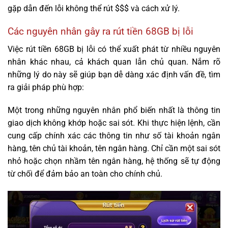
gặp dẫn đến lỗi không thể rút $$$ và cách xử lý.
Các nguyên nhân gây ra rút tiền 68GB bị lỗi
Việc rút tiền 68GB bị lỗi có thể xuất phát từ nhiều nguyên
nhân khác nhau, cả khách quan lẫn chủ quan. Nắm rõ
những lý do này sẽ giúp bạn dễ dàng xác định vấn đề, tìm
ra giải pháp phù hợp:
Một trong những nguyên nhân phổ biến nhất là thông tin
giao dịch không khớp hoặc sai sót. Khi thực hiện lệnh, cần
cung cấp chính xác các thông tin như số tài khoản ngân
hàng, tên chủ tài khoản, tên ngân hàng. Chỉ cần một sai sót
nhỏ hoặc chọn nhầm tên ngân hàng, hệ thống sẽ tự động
từ chối để đảm bảo an toàn cho chính chủ.