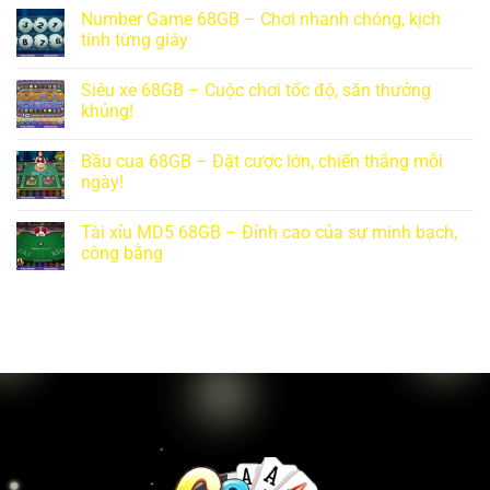
Number Game 68GB – Chơi nhanh chóng, kịch
tính từng giây
Siêu xe 68GB – Cuộc chơi tốc độ, săn thưởng
khủng!
Bầu cua 68GB – Đặt cược lớn, chiến thắng mỗi
ngày!
Tài xỉu MD5 68GB – Đỉnh cao của sự minh bạch,
công bằng