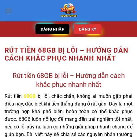
Bỏ
qua
nội
dung
ĐĂNG NHẬP
ĐĂNG KÝ
RÚT TIỀN 68GB BỊ LỖI – HƯỚNG DẪN
CÁCH KHẮC PHỤC NHANH NHẤT
Rút tiền 68GB bị lỗi – Hướng dẫn cách
khắc phục nhanh nhất
Rút tiền
68GB
bị lỗi, chắc chắn, không ai muốn gặp phải
điều này, đặc biệt khi tiền thắng đang ở rất gần! Đây là một
trường hợp khá phổ biến, hoàn toàn có thể khắc phục
được. 68GB luôn nỗ lực để mang đến trải nghiệm tốt nhất,
nếu có lỗi xảy ra, luôn có những giải pháp nhanh chóng để
giúp bạn. Bài viết này sẽ chia sẻ các nguyên nhân thường