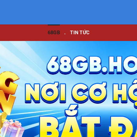
68GB
.
TIN TỨC